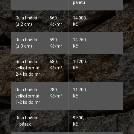
paletu
Rula hnědá
560,-
14.000,-
(± 2 cm)
Kč/m²
Kč
Rula hnědá
590,-
14.750,-
(± 3 cm)
Kč/m²
Kč
Rula hnědá
680,-
10.200,-
velkoformát
Kč/m²
Kč
2-4 ks do m²
Rula hnědá
780,-
11.700,-
velkoformát
Kč/m²
Kč
1-2 ks do m²
Rula hnědá
9.500,-
– pásek
Kč