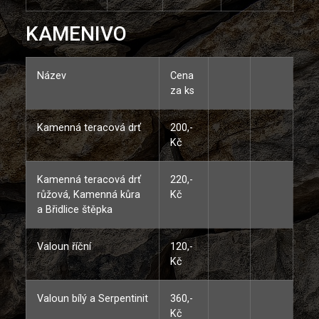
KAMENIVO
Název
Cena
za ks
Kamenná teracová drť
200,-
Kč
Kamenná teracová drť
220,-
růžová, Kamenná kůra
Kč
a Břidlice štěpka
Valoun říční
120,-
Kč
Valoun bílý a Serpentinit
360,-
Kč