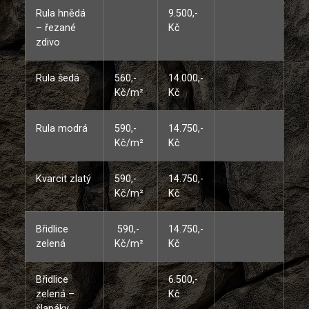
Rula hnědá
9.500,-
– řezané
Kč
zdivo
Rula šedá
560,-
14.000,-
Kč/m²
Kč
Rula modrá
590,-
14.750,-
Kč/m²
Kč
Kvarcit zlatý
590,-
14.750,-
Kč/m²
Kč
Břidlice
590,-
14.750,-
zelená
Kč/m²
Kč
Břidlice
6.500,-
zelená –
Kč
šlapáky