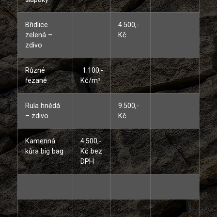
Břidlice
4.500,-
zelená –
Kč
zdivo
Různé
1.100,-
řezané
Kč/m²
Rula hnědá
9.500,-
– zdivo
Kč
Kamenná
4.500,-
kůra big bag
Kč bez
DPH