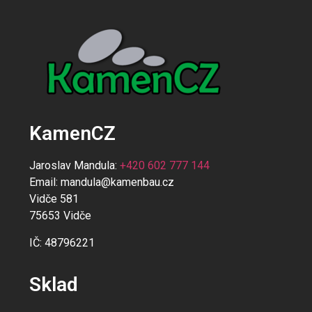
KamenCZ
Jaroslav Mandula:
+420 602 777 144
Email:
mandula@kamenbau.cz
Vidče 581
75653 Vidče
IČ: 48796221
Sklad