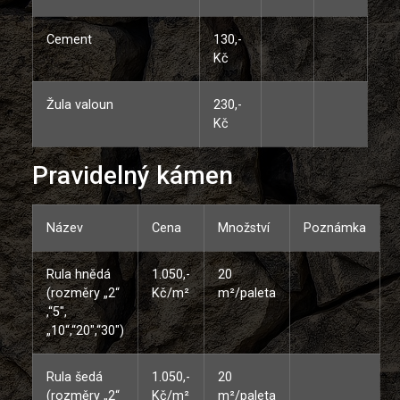
Cement
130,-
Kč
Žula valoun
230,-
Kč
Pravidelný kámen
Název
Cena
Množství
Poznámka
Rula hnědá
1.050,-
20
(rozměry „2“
Kč/m²
m²/paleta
,“5″,
„10“,“20″,“30″)
Rula šedá
1.050,-
20
(rozměry „2“
Kč/m²
m²/paleta