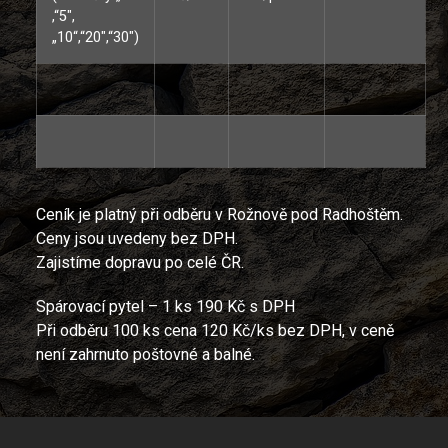
,“5″,
„10“,“20″,“30″)
Ceník je platný při odběru v Rožnově pod Radhoštěm.
Ceny jsou uvedeny bez DPH.
Zajistíme dopravu po celé ČR.
Spárovací pytel – 1 ks 190 Kč s DPH
Při odběru 100 ks cena 120 Kč/ks bez DPH, v ceně
není zahrnuto poštovné a balné.