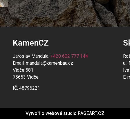
KamenCZ
S
Jaroslav Mandula:
+420 602 777 144
Ro
Email:
mandula@kamenbau.cz
ul.
Vidče 581
Iva
75653 Vidče
E-m
IČ: 48796221
Vytvořilo webové studio PAGEART.CZ