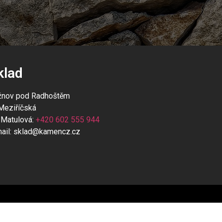
klad
žnov pod Radhoštěm
 Meziříčská
 Matulová:
+420 602 555 944
ail:
sklad@kamencz.cz