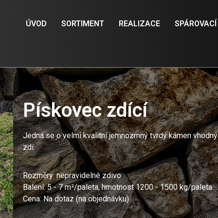
ÚVOD
SORTIMENT
REALIZACE
SPÁROVACÍ
Pískovec zdící
Jedná se o velmi kvalitní jemnozrnný tvrdý kámen vhodn
zdí.
Rozměry: nepravidelné zdivo
Balení: 5 - 7 m²/paleta, hmotnost 1200 - 1500 kg/paleta
Cena: Na dotaz (na objednávku)