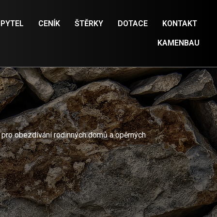
 PYTEL
CENÍK
ŠTĚRKY
DOTACE
KONTAKT
KAMENBAU
ý pro obezdívání rodinných domů a opěrných